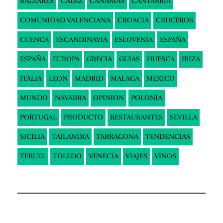
BALEARES
CADIZ
CANARIAS
CANTABRIA
COMUNIDAD VALENCIANA
CROACIA
CRUCEROS
CUENCA
ESCANDINAVIA
ESLOVENIA
ESPAÑA
ESPAÑA
EUROPA
GRECIA
GUIAS
HUESCA
IBIZA
ITALIA
LEON
MADRID
MALAGA
MEXICO
MUNDO
NAVARRA
OPINION
POLONIA
PORTUGAL
PRODUCTO
RESTAURANTES
SEVILLA
SICILIA
TAILANDIA
TARRAGONA
TENDENCIAS
TERUEL
TOLEDO
VENECIA
VIAJES
VINOS