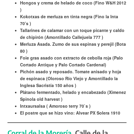
Hongos y crema de helado de coco (Fino W&H 2012
)
Kokotxas de merluza en tinta negra (Fino la Inta
70’s )
Tallarines de calamar con un toque picante y caldo
de chipirón (Amontillado Callejuela 777 )
Merluza Asada. Zumo de sus espinas y perejil (Bota
80 )
Foie gras asado con extracto de cebolla roja (Palo
Cortado Antique y Palo Cortado Cardenal)
Pichón asado y reposado. Tomate anisado y hoja
de espinaca (Oloroso Río Viejo y Amontillado la
Inglesa Sacristía 150 años )
Plátano fermentado, helado y encabezado (Ximenez
Spinola old harvest )
Intxaursalsa ( Amoroso terry 70`s )
El postre que se hizo vino: Alvear PX Solera 1910
Corral de la Morería
. Calle de la