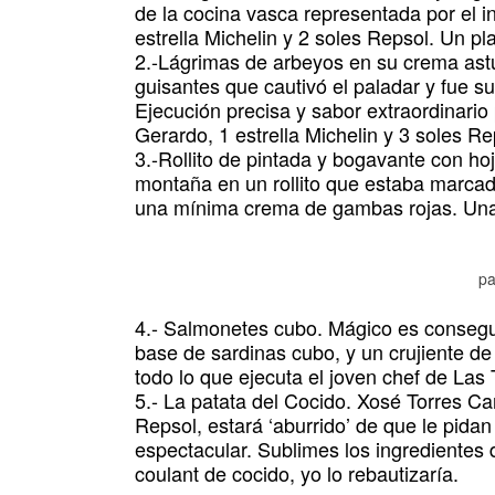
de la cocina vasca representada por el i
estrella Michelin y 2 soles Repsol. Un pla
2.-Lágrimas de arbeyos en su crema astu
guisantes que cautivó el paladar y fue 
Ejecución precisa y sabor extraordinari
Gerardo, 1 estrella Michelin y 3 soles Re
3.-Rollito de pintada y bogavante con h
montaña en un rollito que estaba marcado 
una mínima crema de gambas rojas. Una
pa
4.- Salmonetes cubo. Mágico es consegu
base de sardinas cubo, y un crujiente de
todo lo que ejecuta el joven chef de Las 
5.- La patata del Cocido. Xosé Torres Can
Repsol, estará ‘aburrido’ de que le pida
espectacular. Sublimes los ingredientes d
coulant de cocido, yo lo rebautizaría.