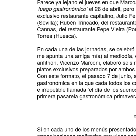
Parece ya lejano el jueves en que Marcos
el 26 de abril, per
‘fuego gastronómico’
exclusivo restaurante capitalino, Julio F
(Sevilla); Rubén Trincado, del restauran
Cannas, del restaurante Pepe Vieira (Po
Torres (Huesca).
En cada una de las jornadas, se celebró
me apunta una amiga mía) al mediodía, en
anfitrión, Vicenzo Marconi, elaboró seis
platos exclusivos preparados por ambos 
Con este formato, el pasado 7 de junio, s
gastronómica en la que cada todos los c
e irrepetible llamada ‘el día de los sueñ
primera pasarela gastronómica primavera
c
Si en cada uno de los menús presentados 
armonizaciones realizadas con vinos c