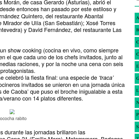
 Morán, de casa Gerardo (Asturias), abrió el
o desde entonces han pasado por este estiloso y
ernández Quintero, del restaurante Abantal
A
te Mirador de Ulía (San Sebastián); Xosé Torres
ntevedra) y David Fernández, del restaurante Las
B
 un show cooking (cocina en vivo, como siempre
 el que cada uno de los chefs invitados, junto al
 medias raciones, y por la noche una cena con seis
E
protagonistas.
e celebró la fiesta final: una especie de
‘traca’
G
ocineros invitados se unieron en una jornada única
os de Caoba’ que puso el broche inigualable a esta
/verano con 14 platos diferentes.
N
ococha rabito
S
durante las jornadas brillaron las
omo Cepa 21 (Emilio Moro), Matarromera, Bodegas
T