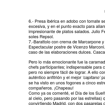
6.- Presa ibérica en adobo con tomate se
excesiva, y en el punto exacto para aliar
impresionante de platos salados. Julio F
soles Repsol.
7.-Barattolo con crema de Marcarpone y 
Espectacular postre de Vicenzo Marconi.
caso de las elaboraciones dulces. Casca
Pero lo más emocionante fue la caramade
chefs participantes; indispensable para co
pero no siempre fácil de lograr. A ello co
auténtico anfitrión y el mejor
pa
‘capitano’
se ha visto en unos fogones a cinco estr
compañeros. ¡Chapeau!
Como ya os comenté, el Día de los Sueño
al cielo, pero pasando por las estrellas) 
convirtiendo Madrid, con dos pasarelas g