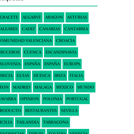
LBACETE
ALGARVE
ARAGON
ASTURIAS
ALEARES
CADIZ
CANARIAS
CANTABRIA
COMUNIDAD VALENCIANA
CROACIA
CRUCEROS
CUENCA
ESCANDINAVIA
SLOVENIA
ESPAÑA
ESPAÑA
EUROPA
RECIA
GUIAS
HUESCA
IBIZA
ITALIA
LEON
MADRID
MALAGA
MEXICO
MUNDO
AVARRA
OPINION
POLONIA
PORTUGAL
PRODUCTO
RESTAURANTES
SEVILLA
ICILIA
TAILANDIA
TARRAGONA
ENDENCIAS
TERUEL
TOLEDO
VENECIA