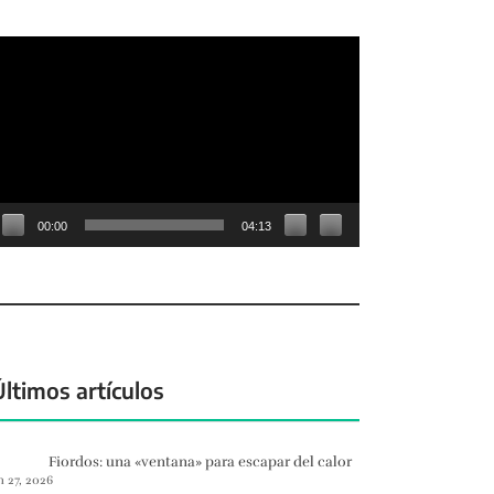
eproductor
e
deo
00:00
04:13
Últimos artículos
Fiordos: una «ventana» para escapar del calor
n 27, 2026