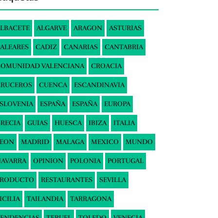
LBACETE
ALGARVE
ARAGON
ASTURIAS
ALEARES
CADIZ
CANARIAS
CANTABRIA
COMUNIDAD VALENCIANA
CROACIA
CRUCEROS
CUENCA
ESCANDINAVIA
SLOVENIA
ESPAÑA
ESPAÑA
EUROPA
RECIA
GUIAS
HUESCA
IBIZA
ITALIA
LEON
MADRID
MALAGA
MEXICO
MUNDO
AVARRA
OPINION
POLONIA
PORTUGAL
PRODUCTO
RESTAURANTES
SEVILLA
ICILIA
TAILANDIA
TARRAGONA
ENDENCIAS
TERUEL
TOLEDO
VENECIA