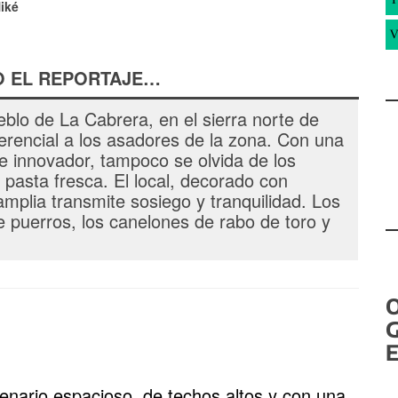
iké
V
O EL REPORTAJE…
blo de La Cabrera, en el sierra norte de
erencial a los asadores de la zona. Con una
e innovador, tampoco se olvida de los
pasta fresca. El local, decorado con
amplia transmite sosiego y tranquilidad. Los
e puerros, los canelones de rabo de toro y
G
E
enario espacioso, de techos altos y con una