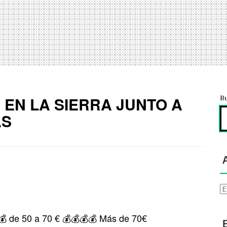
EN LA SIERRA JUNTO A
B
AS
Ar
💰 de 50 a 70 € 💰💰💰💰 Más de 70€