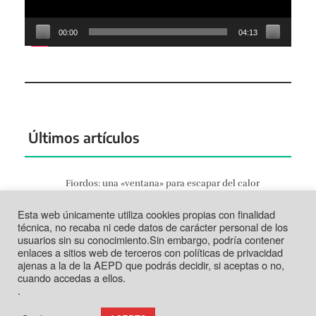
00:00
04:13
Últimos artículos
Fiordos: una «ventana» para escapar del calor
Jun 27, 2026
Esta web únicamente utiliza cookies propias con finalidad
Tortosa: la vida según el Ebro
técnica, no recaba ni cede datos de carácter personal de los
Jun 21, 2026
usuarios sin su conocimiento.Sin embargo, podría contener
enlaces a sitios web de terceros con políticas de privacidad
Tabarca: más que un trozo de piedra
ajenas a la de la AEPD que podrás decidir, si aceptas o no,
Jun 14, 2026
cuando accedas a ellos.
.