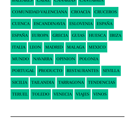
BALEARES
CADIZ
CANARIAS
CANTABRIA
COMUNIDAD VALENCIANA
CROACIA
CRUCEROS
CUENCA
ESCANDINAVIA
ESLOVENIA
ESPAÑA
ESPAÑA
EUROPA
GRECIA
GUIAS
HUESCA
IBIZA
ITALIA
LEON
MADRID
MALAGA
MEXICO
MUNDO
NAVARRA
OPINION
POLONIA
PORTUGAL
PRODUCTO
RESTAURANTES
SEVILLA
SICILIA
TAILANDIA
TARRAGONA
TENDENCIAS
TERUEL
TOLEDO
VENECIA
VIAJES
VINOS