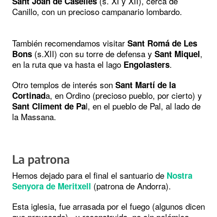
(s. XI y XII), cerca de
Sant Joan de Caselles
Canillo, con un precioso campanario lombardo.
También recomendamos visitar
Sant Romá de Les
(s.XII) con su torre de defensa y
,
Bons
Sant Miquel
en la ruta que va hasta el lago
.
Engolasters
Otro templos de interés son
Sant Martí de la
a, en Ordino (precioso pueblo, por cierto) y
Cortinad
l, en el pueblo de Pal, al lado de
Sant Climent de Pa
la Massana.
La patrona
Hemos dejado para el final el santuario de
Nostra
(patrona de Andorra).
Senyora de Meritxell
Esta iglesia, fue arrasada por el fuego (algunos dicen
que provocado), y reconstruida, no sin polémica,