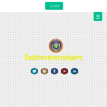
Saltar
GUÍAS
al
contenido
☰
Gastronomoyviajero
REVISTA DE GASTRONOMÍA Y VIAJES