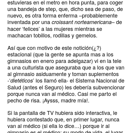
estuvieras en el metro en hora punta, para coger
una bandeja de step, que, dicho sea de paso, de
nuevo, es otra forma enferma –probablemente
inventada por una
– de
croissant norteamericana
hacer ‘felices’ a las mujeres mientras se
machacan tobillos, rodillas y gemelos.
Así que con motivo de este notición(¿?)
estacional (que la gente se apunta mas a los
gimnasios en enero para adelgazar) vi en la tele
a una culturista que aseguraba que a los que van
al gimnasio asiduamente y toman suplementos
-‘
’ los llamó ella- el Sistema Nacional de
dietéticos
Salud (antes el Seguro) les debería subvencionar
porque nunca van al médico. Casi me parto el
pecho de risa. ¡Aysss, madre mía!.
Si la pantalla de TV hubiera sido interactiva, le
hubiera contestado que, en primer lugar, nunca
van al médico (si ella lo dice…) porque ir al
gimnasio es el médico: su modo de vida, el lugar