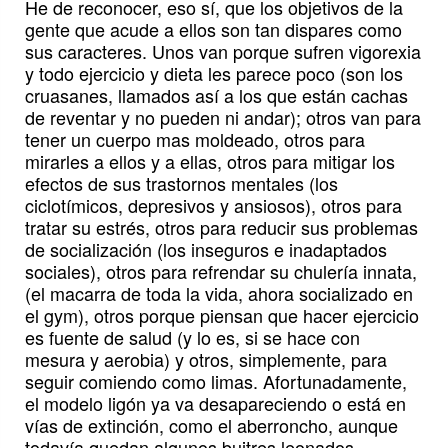
He de reconocer, eso sí, que los objetivos de la
gente que acude a ellos son tan dispares como
sus caracteres. Unos van porque sufren vigorexia
y todo ejercicio y dieta les parece poco (son los
cruasanes, llamados así a los que están cachas
de reventar y no pueden ni andar); otros van para
tener un cuerpo mas moldeado, otros para
mirarles a ellos y a ellas, otros para mitigar los
efectos de sus trastornos mentales (los
ciclotímicos, depresivos y ansiosos), otros para
tratar su estrés, otros para reducir sus problemas
de socialización (los inseguros e inadaptados
sociales), otros para refrendar su chulería innata,
(el macarra de toda la vida, ahora socializado en
el gym), otros porque piensan que hacer ejercicio
es fuente de salud (y lo es, si se hace con
mesura y aerobia) y otros, simplemente, para
seguir comiendo como limas. Afortunadamente,
el modelo ligón ya va desapareciendo o está en
vías de extinción, como el aberroncho, aunque
todavía quedan algunos buitres leonados.