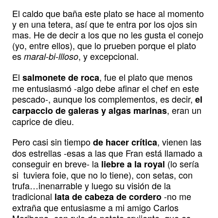
El caldo que baña este plato se hace al momento
y en una tetera, así que te entra por los ojos sin
mas. He de decir a los que no les gusta el conejo
(yo, entre ellos), que lo prueben porque el plato
es
, y excepcional.
maral-bi-llloso
El
, fue el plato que menos
salmonete de roca
me entusiasmó -algo debe afinar el chef en este
pescado-, aunque los complementos, es decir,
el
, eran un
carpaccio de galeras y algas marinas
caprice de dieu.
Pero casi sin tiempo
, vienen las
de hacer crítica
dos estrellas -esas a las que Fran está llamado a
conseguir en breve- la
(lo sería
liebre a la royal
si tuviera foie, que no lo tiene), con setas, con
trufa…inenarrable y luego su visión de la
tradicional
-no me
lata de cabeza de cordero
extraña que entusiasme a mi amigo Carlos
Maribona- con rulo de patata crujiente, que es