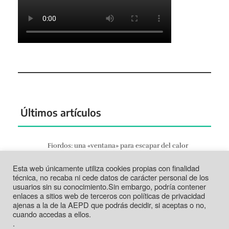
Últimos artículos
Fiordos: una «ventana» para escapar del calor
Jun 27, 2026
Esta web únicamente utiliza cookies propias con finalidad
Tortosa: la vida según el Ebro
técnica, no recaba ni cede datos de carácter personal de los
Jun 21, 2026
usuarios sin su conocimiento.Sin embargo, podría contener
enlaces a sitios web de terceros con políticas de privacidad
Tabarca: más que un trozo de piedra
ajenas a la de la AEPD que podrás decidir, si aceptas o no,
Jun 14, 2026
cuando accedas a ellos.
.