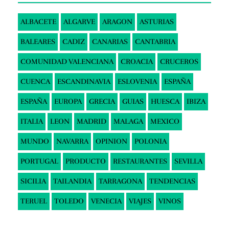
ALBACETE
ALGARVE
ARAGON
ASTURIAS
BALEARES
CADIZ
CANARIAS
CANTABRIA
COMUNIDAD VALENCIANA
CROACIA
CRUCEROS
CUENCA
ESCANDINAVIA
ESLOVENIA
ESPAÑA
ESPAÑA
EUROPA
GRECIA
GUIAS
HUESCA
IBIZA
ITALIA
LEON
MADRID
MALAGA
MEXICO
MUNDO
NAVARRA
OPINION
POLONIA
PORTUGAL
PRODUCTO
RESTAURANTES
SEVILLA
SICILIA
TAILANDIA
TARRAGONA
TENDENCIAS
TERUEL
TOLEDO
VENECIA
VIAJES
VINOS