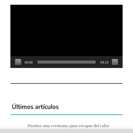
Reproductor
de
vídeo
00:00
04:13
Últimos artículos
Fiordos: una «ventana» para escapar del calor
Jun 27, 2026