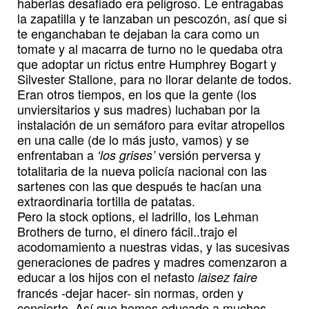
haberlas desafiado era peligroso. Le entragabas
la zapatilla y te lanzaban un pescozón, así que si
te enganchaban te dejaban la cara como un
tomate y al macarra de turno no le quedaba otra
que adoptar un rictus entre Humphrey Bogart y
Silvester Stallone, para no llorar delante de todos.
Eran otros tiempos, en los que la gente (los
unviersitarios y sus madres) luchaban por la
instalación de un semáforo para evitar atropellos
en una calle (de lo más justo, vamos) y se
enfrentaban a
versión perversa y
‘los grises’
totalitaria de la nueva policía nacional con las
sartenes con las que después te hacían una
extraordinaria tortilla de patatas.
Pero la stock options, el ladrillo, los Lehman
Brothers de turno, el dinero fácil..trajo el
acodomamiento a nuestras vidas, y las sucesivas
generaciones de padres y madres comenzaron a
educar a los hijos con el nefasto
laisez faire
francés -dejar hacer- sin normas, orden y
concierto. Así que hemos educado a muchos