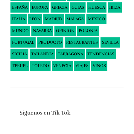
ESPAÑA
EUROPA
GRECIA
GUIAS
HUESCA
IBIZA
ITALIA
LEON
MADRID
MALAGA
MEXICO
MUNDO
NAVARRA
OPINION
POLONIA
PORTUGAL
PRODUCTO
RESTAURANTES
SEVILLA
SICILIA
TAILANDIA
TARRAGONA
TENDENCIAS
TERUEL
TOLEDO
VENECIA
VIAJES
VINOS
Síguenos en
Tik Tok