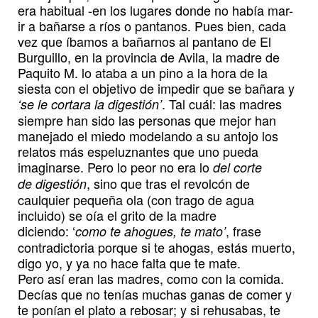
era habitual -en los lugares donde no había mar-
ir a bañarse a ríos o pantanos. Pues bien, cada
vez que íbamos a bañarnos al pantano de El
Burguillo, en la provincia de Avila, la madre de
Paquito M. lo ataba a un pino a la hora de la
siesta con el objetivo de impedir que se bañara y
. Tal cuál: las madres
‘se le cortara la digestión’
siempre han sido las personas que mejor han
manejado el miedo modelando a su antojo los
relatos más espeluznantes que uno pueda
imaginarse. Pero lo peor no era lo
del corte
, sino que tras el revolcón de
de digestión
caulquier pequeña ola (con trago de agua
incluido) se oía el grito de la madre
diciendo: ‘
, frase
como
te ahogues, te mato’
contradictoria porque si te ahogas, estás muerto,
digo yo, y ya no hace falta que te mate.
Pero así eran las madres, como con la comida.
Decías que no tenías muchas ganas de comer y
te ponían el plato a rebosar; y si rehusabas, te