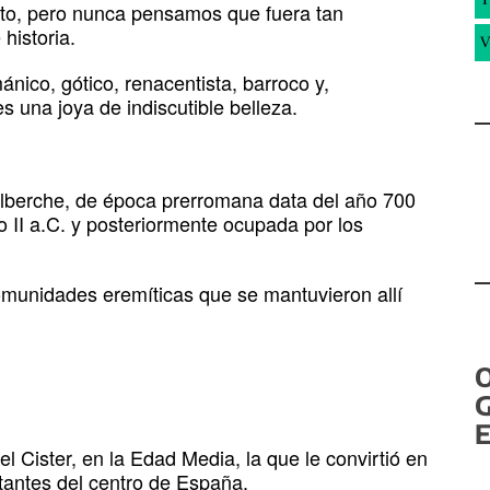
o, pero nunca pensamos que fuera tan
historia.
V
nico, gótico, renacentista, barroco y,
 una joya de indiscutible belleza.
 Alberche, de época prerromana data del año 700
 II a.C. y posteriormente ocupada por los
munidades eremíticas que se mantuvieron allí
G
E
l Cister, en la Edad Media, la que le convirtió en
rtantes del centro de España.