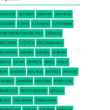
LBACETE
ALGARVE
ARAGON
ASTURIAS
ALEARES
CADIZ
CANARIAS
CANTABRIA
COMUNIDAD VALENCIANA
CROACIA
CRUCEROS
CUENCA
ESCANDINAVIA
SLOVENIA
ESPAÑA
ESPAÑA
EUROPA
RECIA
GUIAS
HUESCA
IBIZA
ITALIA
LEON
MADRID
MALAGA
MEXICO
MUNDO
AVARRA
OPINION
POLONIA
PORTUGAL
PRODUCTO
RESTAURANTES
SEVILLA
ICILIA
TAILANDIA
TARRAGONA
ENDENCIAS
TERUEL
TOLEDO
VENECIA