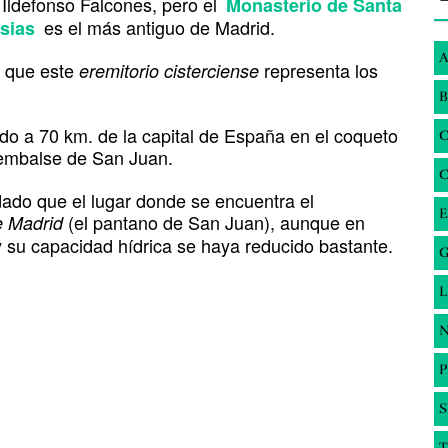
 Ildefonso Falcones, pero el
Monasterio de Santa
es el más antiguo de Madrid.
esias
A
e que este
representa los
eremitorio cisterciense
B
uado a 70 km. de la capital de España en el coqueto
 embalse de San Juan.
ado que el lugar donde se encuentra el
E
(el pantano de San Juan), aunque en
e Madrid
 su capacidad hídrica se haya reducido bastante.
G
N
S
T