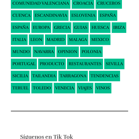
COMUNIDAD VALENCIANA
CROACIA
CRUCEROS
CUENCA
ESCANDINAVIA
ESLOVENIA
ESPAÑA
ESPAÑA
EUROPA
GRECIA
GUIAS
HUESCA
IBIZA
ITALIA
LEON
MADRID
MALAGA
MEXICO
MUNDO
NAVARRA
OPINION
POLONIA
PORTUGAL
PRODUCTO
RESTAURANTES
SEVILLA
SICILIA
TAILANDIA
TARRAGONA
TENDENCIAS
TERUEL
TOLEDO
VENECIA
VIAJES
VINOS
Síguenos en
Tik Tok