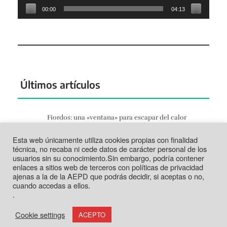
00:00
04:13
Últimos artículos
Fiordos: una «ventana» para escapar del calor
Jun 27, 2026
Esta web únicamente utiliza cookies propias con finalidad
Tortosa: la vida según el Ebro
técnica, no recaba ni cede datos de carácter personal de los
Jun 21, 2026
usuarios sin su conocimiento.Sin embargo, podría contener
enlaces a sitios web de terceros con políticas de privacidad
Tabarca: más que un trozo de piedra
ajenas a la de la AEPD que podrás decidir, si aceptas o no,
Jun 14, 2026
cuando accedas a ellos.
.
Cookie settings
ACEPTO
Funciona con
Inkhive Themes
. Todos los derechos reservados
(textos y fotos) ©Gastronomoyviajero