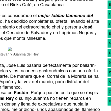
mo el Ricks Café, en Casablanca.
B
e es considerado el
mejor tablao flamenco del
d, ha decidido completar su oferta llevando el arte
amiento del extraordinario chef y persona
José
n el Cenador de Salvador y en Lágrimas Negras y
E
es que monta Millesime.
G
stevan y Juanma del Rey
N
nta, José Luis pasaría perfectamente por bailarín-
elas y los taconeos gastronómicos con una oferta
arte. De manera que el Corral de la Morería se ha
España y tal vez del mundo, para disfrutar del
S
or flamenco.
 esa es
. Porque pasión es lo que se respira
Pasión
T
o su hijo Juanma no tienen reparos en
del Rey
V
n densa y llena de expectativas que nubla la
ramos, mejor dicho- unos apasionados del flamenco