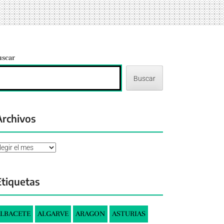
uscar
Buscar
Archivos
chivos
Etiquetas
LBACETE
ALGARVE
ARAGON
ASTURIAS