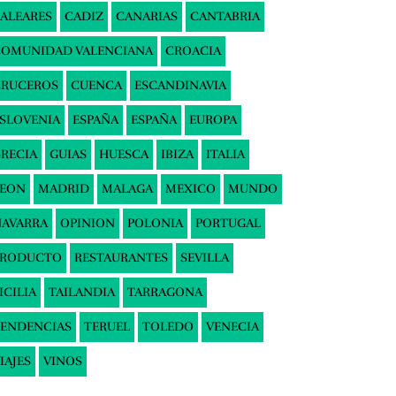
ALEARES
CADIZ
CANARIAS
CANTABRIA
COMUNIDAD VALENCIANA
CROACIA
CRUCEROS
CUENCA
ESCANDINAVIA
SLOVENIA
ESPAÑA
ESPAÑA
EUROPA
RECIA
GUIAS
HUESCA
IBIZA
ITALIA
LEON
MADRID
MALAGA
MEXICO
MUNDO
AVARRA
OPINION
POLONIA
PORTUGAL
PRODUCTO
RESTAURANTES
SEVILLA
ICILIA
TAILANDIA
TARRAGONA
ENDENCIAS
TERUEL
TOLEDO
VENECIA
IAJES
VINOS