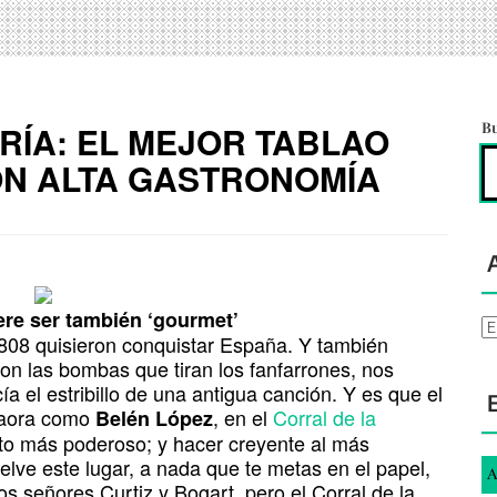
RÍA: EL MEJOR TABLAO
B
ON ALTA GASTRONOMÍA
ere ser también ‘gourmet’
Ar
808 quisieron conquistar España. Y también
on las bombas que tiran los fanfarrones, nos
a el estribillo de una antigua canción. Y es que el
ilaora como
, en el
Corral de la
Belén López
ito más poderoso; y hacer creyente al más
lve este lugar, a nada que te metas en el papel,
A
 señores Curtiz y Bogart, pero el Corral de la