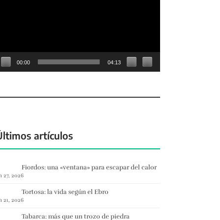
deo
00:00
04:13
Últimos artículos
Fiordos: una «ventana» para escapar del calor
n 27, 2026
Tortosa: la vida según el Ebro
n 21, 2026
Tabarca: más que un trozo de piedra