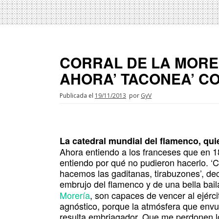
CORRAL DE LA MORE
AHORA’ TACONEA’ C
Publicada el
19/11/2013
por
GyV
La catedral mundial del flamenco, qui
Ahora entiendo a los franceses que en 1
entiendo por qué no pudieron hacerlo. ‘C
hacemos las gaditanas, tirabuzones’, decí
embrujo del flamenco y de una bella ba
Morería
, son capaces de vencer al ejérc
agnóstico, porque la atmósfera que envue
resulta embriagador. Que me perdonen los