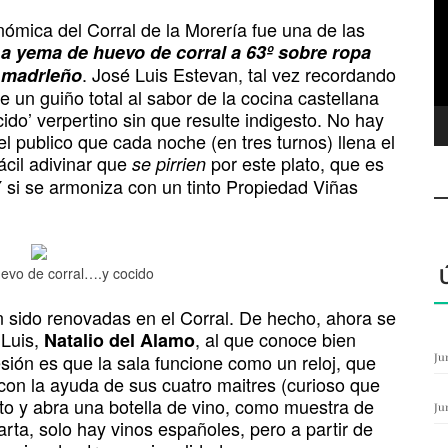
ví
nómica del Corral de la Morería fue una de las
l
a yema de huevo de corral a 63º sobre ropa
. José Luis Estevan, tal vez recordando
o madrleño
 un guiño total al sabor de la cocina castellana
o’ verpertino sin que resulte indigesto. No hay
l publico que cada noche (en tres turnos) llena el
fácil adivinar que
por este plato, que es
se pirrien
 si se armoniza con un tinto Propiedad Viñas
evo de corral….y cocido
n sido renovadas en el Corral. De hecho, ahora se
 Luis,
, al que conoce bien
Natalio del Alamo
ón es que la sala funcione como un reloj, que
Ju
con la ayuda de sus cuatro maitres (curioso que
to y abra una botella de vino, como muestra de
Ju
rta, solo hay vinos españoles, pero a partir de