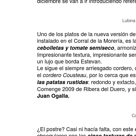
diciembre se van a ir introduciendo refe
Lubina
Uno de los platos de la nueva versión de
instalado en el Corral de la Morería, es l
, armoni
cebolletas y tomate semiseco
Impresionante textura, impresionante sen
un lujo que borda Estevan.
Le sigue el siempre arriesgado cordero,
el
, por lo cerca que e
cordero Cousteau
: redondo y extacto
las patatas rustidas
Comenge 2009 de Ribera del Duero, y sim
Juan Ogalla.
Co
¿El postre? Casi ni hacía falta, con este 
obsequiaron con las
cinco texturas de 