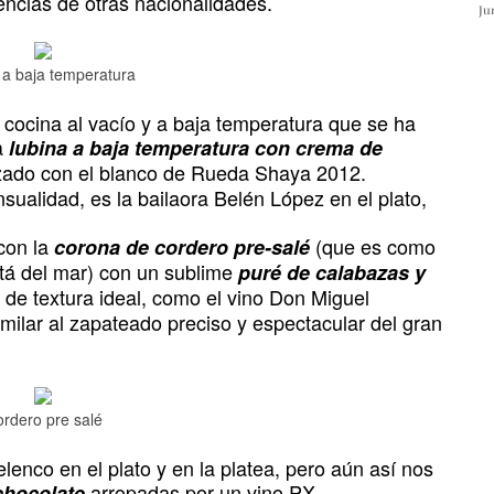
rencias de otras nacionalidades.
Ju
 a baja temperatura
 cocina al vacío y a baja temperatura que se ha
a
lub
ina a baja temperatura con crema de
zado con el blanco de Rueda Shaya 2012.
sualidad, es la bailaora Belén López en el plato,
 con la
(que es como
corona de cordero pre-salé
stá del mar) con un sublime
puré de calabazas y
, de textura ideal, como el vino Don Miguel
ilar al zapateado preciso y espectacular del gran
rdero pre salé
elenco en el plato y en la platea, pero aún así nos
arropadas por un vino PX.
chocolate