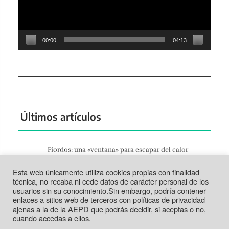
00:00
04:13
Últimos artículos
Fiordos: una «ventana» para escapar del calor
Jun 27, 2026
Esta web únicamente utiliza cookies propias con finalidad
Tortosa: la vida según el Ebro
técnica, no recaba ni cede datos de carácter personal de los
Jun 21, 2026
usuarios sin su conocimiento.Sin embargo, podría contener
enlaces a sitios web de terceros con políticas de privacidad
Tabarca: más que un trozo de piedra
ajenas a la de la AEPD que podrás decidir, si aceptas o no,
Jun 14, 2026
cuando accedas a ellos.
.