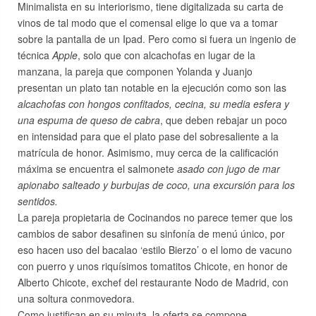
Minimalista en su interiorismo, tiene digitalizada su carta de
vinos de tal modo que el comensal elige lo que va a tomar
sobre la pantalla de un Ipad. Pero como si fuera un ingenio de
técnica
Apple
, solo que con alcachofas en lugar de la
manzana, la pareja que componen Yolanda y Juanjo
presentan un plato tan notable en la ejecución como son las
alcachofas con hongos confitados, cecina, su media esfera y
una espuma de queso de cabra
, que deben rebajar un poco
en intensidad para que el plato pase del sobresaliente a la
matrícula de honor. Asimismo, muy cerca de la calificación
máxima se encuentra el salmonete
asado con jugo de mar
apionabo salteado y burbujas de coco, una excursión para los
sentidos.
La pareja propietaria de Cocinandos no parece temer que los
cambios de sabor desafinen su sinfonía de menú único, por
eso hacen uso del bacalao ‘estilo Bierzo’ o el lomo de vacuno
con puerro y unos riquísimos tomatitos Chicote, en honor de
Alberto Chicote, exchef del restaurante Nodo de Madrid, con
una soltura conmovedora.
Como justifican en su minuta, la oferta se compone