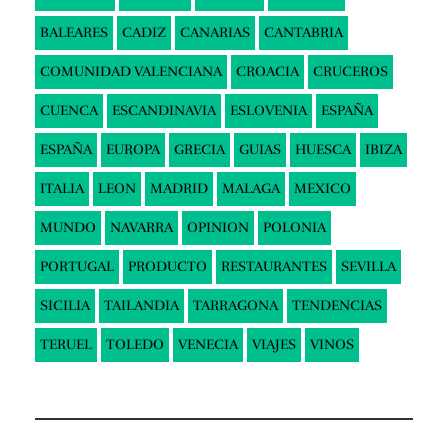
BALEARES
CADIZ
CANARIAS
CANTABRIA
COMUNIDAD VALENCIANA
CROACIA
CRUCEROS
CUENCA
ESCANDINAVIA
ESLOVENIA
ESPAÑA
ESPAÑA
EUROPA
GRECIA
GUIAS
HUESCA
IBIZA
ITALIA
LEON
MADRID
MALAGA
MEXICO
MUNDO
NAVARRA
OPINION
POLONIA
PORTUGAL
PRODUCTO
RESTAURANTES
SEVILLA
SICILIA
TAILANDIA
TARRAGONA
TENDENCIAS
TERUEL
TOLEDO
VENECIA
VIAJES
VINOS