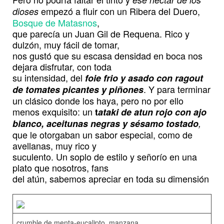
empezó a fluir con un Ribera del Duero,
dioses
Bosque de Matasnos
,
que parecía un Juan Gil de Requena. Rico y
dulzón, muy fácil de tomar,
nos gustó que su escasa densidad en boca nos
dejara disfrutar, con toda
su intensidad, del
foie frio y asado con ragout
. Y para terminar
de tomates picantes y piñones
un clásico donde los haya, pero no por ello
menos exquisito: un
t
ataki de atun rojo con ajo
blanco, aceitunas negras y sésamo tostado
,
que le otorgaban un sabor especial, como de
avellanas, muy rico y
suculento. Un soplo de estilo y señorío en una
plato que nosotros, fans
del atún, sabemos apreciar en toda su dimensión
crumble de menta-eucalipto, manzana..