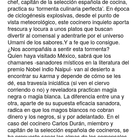
chef, capitán de la selección española de cocina,
practica su ‘tormenta culinaria perfecta’. En época
de ciclogénesis explosivas, desde el punto de
vista meteorológico, este cocinero inquieto aporta
frescura y locura a unos platos que buscan
divertir al comensal y adentrarle por el universo
Umami de los sabores.Y a fe que lo consigue.
¿Nos acompañáis a sentir esta tormenta?
Quien haya visitado México, sabrá que los
chamanes -sanadores místicos en la literatura del
premio Nobel indio Naipul- van al desierto a
encontrar su
y depende de cómo se les
karma
dé, esa travesía iniciática (si ven el ciervo
corriendo o no) y reveladora practican magia
negra o magia blanca. La diferencia entre una y
otra, aparte de su supuesta eficacia sanadora,
radica en que los magos blancos no cobran
dinero y los negros, si y por adelantado. En el
caso del cocinero Carlos Durán, miembro y
capitán de la selección española de cocineros, se
ha propuesto sanar las almas de los comensales