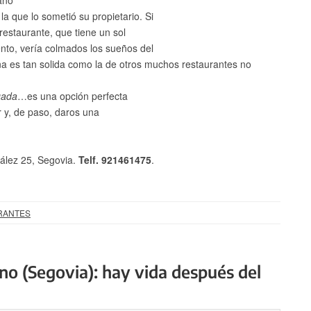
fano
 que lo sometió su propietario. Si
restaurante, que tiene un sol
to, vería colmados los sueños del
cina es tan solida como la de otros muchos restaurantes no
gada
…es una opción perfecta
 y, de paso, daros una
ález 25, Segovia.
Telf
. 921461475
.
RANTES
no (Segovia): hay vida después del