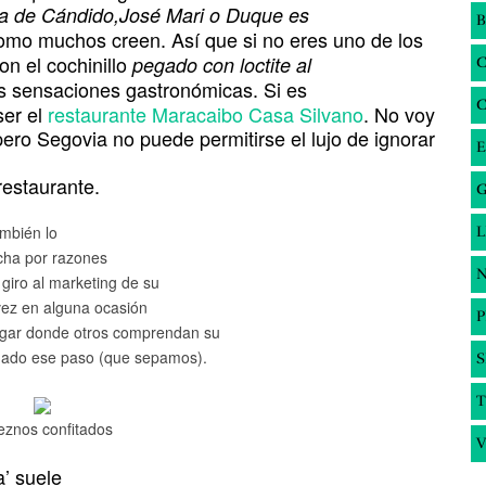
a de Cándido,José Mari o Duque es
B
como muchos creen. Así que si no eres uno de los
on el cochinillo
pegado con loctite al
ras sensaciones gastronómicas. Si es
ser el
restaurante Maracaibo Casa Silvano
. No voy
pero Segovia no puede permitirse el lujo de ignorar
E
restaurante.
G
mbién lo
cha por razones
N
giro al marketing de su
l vez en alguna ocasión
lugar donde otros comprendan su
 dado ese paso (que sepamos).
S
T
reznos confitados
V
a’ suele