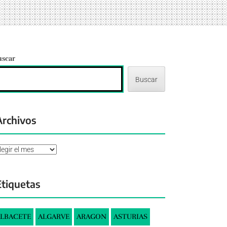
uscar
Buscar
Archivos
chivos
Etiquetas
LBACETE
ALGARVE
ARAGON
ASTURIAS