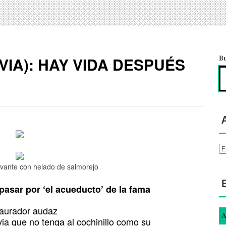
VIA): HAY VIDA DESPUÉS
B
Ar
vante con helado de salmorejo
asar por ‘el acueducto’ de la fama
taurador audaz
A
ia que no tenga al cochinillo como su