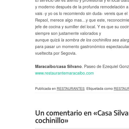
El servicio del es atento y profesional y el local diá
y moderno después de la profunda remodelación a la
vais -y yo os lo recomiendo sin duda- vereis que el 
Repsol, merece algo mas…y que este, reconocimien
jefe de cocina y sumiller del local. Y es que su co
siempre son justamente valorados y
aunque quizá
la sombra de los cochinillos sea alar
para pasar un momento gastronómico espectacular
vueltecita por Segovia.
Maracaibo/casa Silvano
. Paseo de Ezequiel Gonz
www.restaurantemaracaibo.com
Publicada en
RESTAURANTES
Etiquetada como
RESTAU
Un comentario en «Casa Silva
cochinillo»