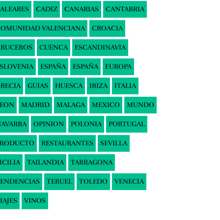
ALEARES
CADIZ
CANARIAS
CANTABRIA
COMUNIDAD VALENCIANA
CROACIA
CRUCEROS
CUENCA
ESCANDINAVIA
SLOVENIA
ESPAÑA
ESPAÑA
EUROPA
RECIA
GUIAS
HUESCA
IBIZA
ITALIA
LEON
MADRID
MALAGA
MEXICO
MUNDO
AVARRA
OPINION
POLONIA
PORTUGAL
PRODUCTO
RESTAURANTES
SEVILLA
ICILIA
TAILANDIA
TARRAGONA
ENDENCIAS
TERUEL
TOLEDO
VENECIA
IAJES
VINOS