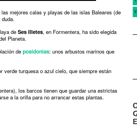
 las mejores calas y playas de las islas Baleares (de
V
 duda.
playa de
, en Formentera, ha sido elegida
Ses Illetes
del Planeta.
blación de
: unos arbustos marinos que
posidonias
or verde turquesa o azul cielo, que siempre están
entera), los barcos tienen que guardar una estrictas
se a la orilla para no arrancar estas plantas.
G
E