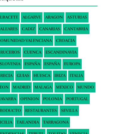
LBACETE
ALGARVE
ARAGON
ASTURIAS
ALEARES
CADIZ
CANARIAS
CANTABRIA
COMUNIDAD VALENCIANA
CROACIA
CRUCEROS
CUENCA
ESCANDINAVIA
SLOVENIA
ESPAÑA
ESPAÑA
EUROPA
RECIA
GUIAS
HUESCA
IBIZA
ITALIA
LEON
MADRID
MALAGA
MEXICO
MUNDO
AVARRA
OPINION
POLONIA
PORTUGAL
PRODUCTO
RESTAURANTES
SEVILLA
ICILIA
TAILANDIA
TARRAGONA
ENDENCIAS
TERUEL
TOLEDO
VENECIA