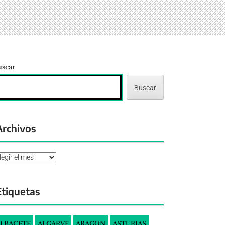
uscar
Buscar
Archivos
chivos
Etiquetas
LBACETE
ALGARVE
ARAGON
ASTURIAS