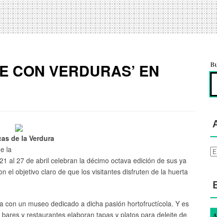
TE CON VERDURAS’ EN
B
as de la Verdura
e la
Ar
 21 al 27 de abril celebran la décimo octava edición de sus ya
el objetivo claro de que los visitantes disfruten de la huerta
a con un museo dedicado a dicha pasión hortofructícola. Y es
bares y restaurantes elaboran tapas y platos para deleite de
A