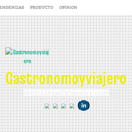
ENDENCIAS
PRODUCTO
OPINION
Gastronomoyviajero
REVISTA DE GASTRONOMÍA Y VIAJES