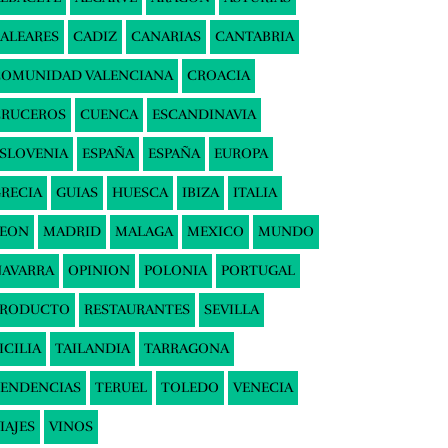
ALEARES
CADIZ
CANARIAS
CANTABRIA
COMUNIDAD VALENCIANA
CROACIA
CRUCEROS
CUENCA
ESCANDINAVIA
SLOVENIA
ESPAÑA
ESPAÑA
EUROPA
RECIA
GUIAS
HUESCA
IBIZA
ITALIA
LEON
MADRID
MALAGA
MEXICO
MUNDO
AVARRA
OPINION
POLONIA
PORTUGAL
PRODUCTO
RESTAURANTES
SEVILLA
ICILIA
TAILANDIA
TARRAGONA
ENDENCIAS
TERUEL
TOLEDO
VENECIA
IAJES
VINOS