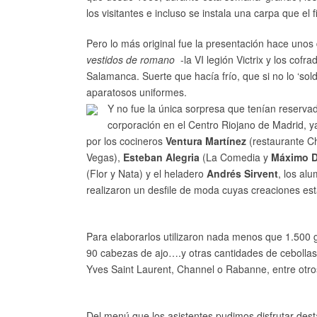
los visitantes e incluso se instala una carpa que el
Pero lo más original fue la presentación hace unos
vestidos de romano
-la VI legión Victrix y los cofr
Salamanca. Suerte que hacía frío, que si no lo ‘so
aparatosos uniformes.
Y no fue la única sorpresa que tenían reserva
corporación en el Centro Riojano de Madrid, 
por los cocineros
Ventura Martínez
(restaurante C
Vegas),
Esteban Alegria
(La Comedia y
Máximo D
(Flor y Nata) y el heladero
Andrés Sirvent
, los al
realizaron un desfile de moda cuyas creaciones e
Para elaborarlos utilizaron nada menos que 1.500 
90 cabezas de ajo….y otras cantidades de cebollas
Yves Saint Laurent, Channel o Rabanne, entre otro
Del menú que los asistentes pudimos disfrutar des