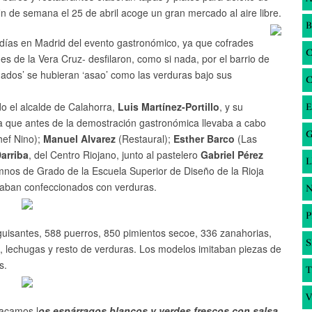
 fin de semana el 25 de abril acoge un gran mercado al aire libre.
B
 días en Madrid del evento gastronómico, ya que cofrades
ades de la Vera Cruz- desfilaron, como si nada, por el barrio de
ldados’ se hubieran ‘asao’ como las verduras bajo sus
do el alcalde de Calahorra,
Luis Martínez-Portillo
, y su
E
ya que antes de la demostración gastronómica llevaba a cabo
G
hef Nino);
Manuel Alvarez
(Restaural);
Esther Barco
(Las
arriba
, del Centro Riojano, junto al pastelero
Gabriel Pérez
umnos de Grado de la Escuela Superior de Diseño de la Rioja
staban confeccionados con verduras.
N
guisantes, 588 puerros, 850 pimientos secoe, 336 zanahorias,
S
, lechugas y resto de verduras. Los modelos imitaban piezas de
s.
T
V
tacamos l
os espárragos blancos y verdes frescos con salsa