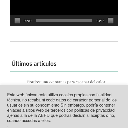
00:00
04:13
Últimos artículos
Fiordos: una «ventana» para escapar del calor
Jun 27, 2026
Esta web únicamente utiliza cookies propias con finalidad
Tortosa: la vida según el Ebro
técnica, no recaba ni cede datos de carácter personal de los
Jun 21, 2026
usuarios sin su conocimiento.Sin embargo, podría contener
enlaces a sitios web de terceros con políticas de privacidad
Tabarca: más que un trozo de piedra
ajenas a la de la AEPD que podrás decidir, si aceptas o no,
Jun 14, 2026
cuando accedas a ellos.
.