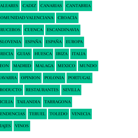
ALEARES
CADIZ
CANARIAS
CANTABRIA
COMUNIDAD VALENCIANA
CROACIA
CRUCEROS
CUENCA
ESCANDINAVIA
SLOVENIA
ESPAÑA
ESPAÑA
EUROPA
RECIA
GUIAS
HUESCA
IBIZA
ITALIA
LEON
MADRID
MALAGA
MEXICO
MUNDO
AVARRA
OPINION
POLONIA
PORTUGAL
PRODUCTO
RESTAURANTES
SEVILLA
ICILIA
TAILANDIA
TARRAGONA
ENDENCIAS
TERUEL
TOLEDO
VENECIA
IAJES
VINOS