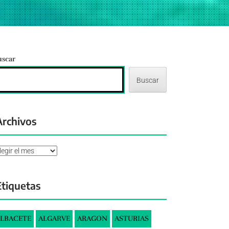
uscar
Buscar
Archivos
chivos
Etiquetas
LBACETE
ALGARVE
ARAGON
ASTURIAS