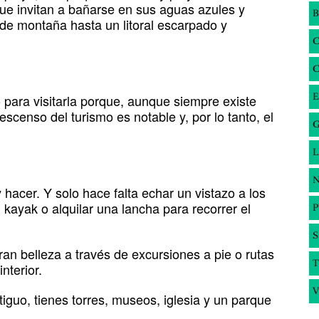
ue invitan a bañarse en sus aguas azules y
B
s de montaña hasta un litoral escarpado y
E
para visitarla porque, aunque siempre existe
descenso del turismo es notable y, por lo tanto, el
G
N
acer. Y solo hace falta echar un vistazo a los
kayak o alquilar una lancha para recorrer el
S
an belleza a través de excursiones a pie o rutas
T
nterior.
V
iguo, tienes torres, museos, iglesia y un parque