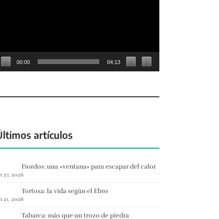
deo
00:00
04:13
Últimos artículos
Fiordos: una «ventana» para escapar del calor
n 27, 2026
Tortosa: la vida según el Ebro
n 21, 2026
Tabarca: más que un trozo de piedra