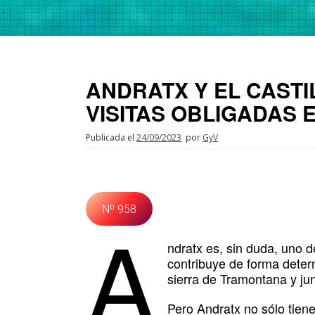
ANDRATX Y EL CASTI
VISITAS OBLIGADAS
Publicada el
24/09/2023
por
GyV
Nº 958
A
ndratx es, sin duda, uno d
contribuye de forma deter
sierra de Tramontana y jun
Pero Andratx no sólo tien