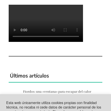
Últimos artículos
Fiordos: una «ventana» para escapar del calor
Jun 27, 2026
Esta web únicamente utiliza cookies propias con finalidad
Tortosa: la vida según el Ebro
técnica, no recaba ni cede datos de carácter personal de los
Jun 21, 2026