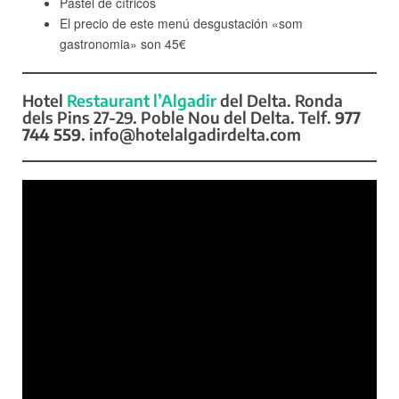
Pastel de cítricos
El precio de este menú desgustación «som
gastronomia» son 45€
Hotel
Restaurant l’Algadir
del Delta. Ronda
dels Pins 27-29. Poble Nou del Delta. Telf.
977
744 559
. info@hotelalgadirdelta.com