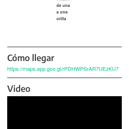
de una
a otra
orilla
Cómo llegar
https://maps.app.goo.gl/rPDHWPSrAR7UEzKU7
Video