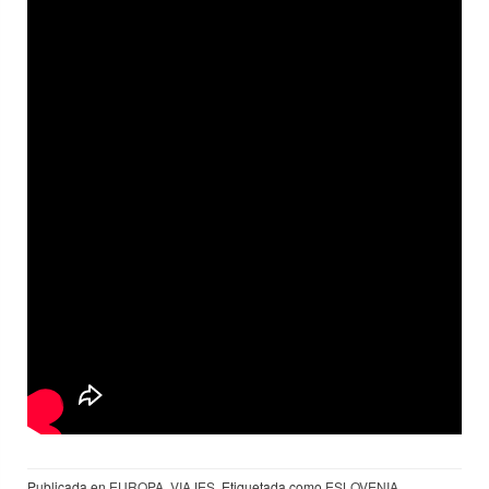
Publicada en
EUROPA
,
VIAJES
Etiquetada como
ESLOVENIA
,