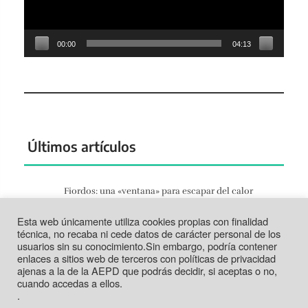
00:00
04:13
Últimos artículos
Fiordos: una «ventana» para escapar del calor
Jun 27, 2026
Esta web únicamente utiliza cookies propias con finalidad
Tortosa: la vida según el Ebro
técnica, no recaba ni cede datos de carácter personal de los
Jun 21, 2026
usuarios sin su conocimiento.Sin embargo, podría contener
enlaces a sitios web de terceros con políticas de privacidad
Tabarca: más que un trozo de piedra
ajenas a la de la AEPD que podrás decidir, si aceptas o no,
Jun 14, 2026
cuando accedas a ellos.
.