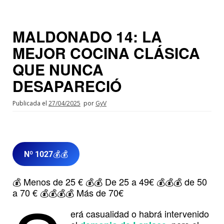
MALDONADO 14: LA
MEJOR COCINA CLÁSICA
QUE NUNCA
DESAPARECIÓ
Publicada el
27/04/2025
por
GyV
Nº 1027
💰💰
💰 Menos de 25 € 💰💰 De 25 a 49€ 💰💰💰 de 50
a 70 € 💰💰💰💰 Más de 70€
erá casualidad o habrá intervenido