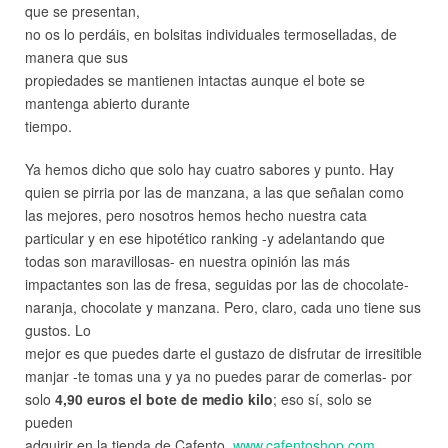
que se presentan,
no os lo perdáis, en bolsitas individuales termoselladas, de
manera que sus
propiedades se mantienen intactas aunque el bote se
mantenga abierto durante
tiempo.
Ya hemos dicho que solo hay cuatro sabores y punto. Hay
quien se pirria por las de manzana, a las que señalan como
las mejores, pero nosotros hemos hecho nuestra cata
particular y en ese hipotético ranking -y adelantando que
todas son maravillosas- en nuestra opinión las más
impactantes son las de fresa, seguidas por las de chocolate-
naranja, chocolate y manzana. Pero, claro, cada uno tiene sus
gustos. Lo
mejor es que puedes darte el gustazo de disfrutar de irresitible
manjar -te tomas una y ya no puedes parar de comerlas- por
solo
4,90 euros el bote de medio kilo
; eso sí, solo se
pueden
adquirir en la tienda de Cafento.
www.cafentoshop.com
.