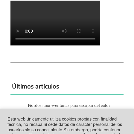
Últimos artículos
Fiordos: una «ventana» para escapar del calor
Jun 27, 2026
Esta web únicamente utiliza cookies propias con finalidad
Tortosa: la vida según el Ebro
técnica, no recaba ni cede datos de carácter personal de los
Jun 21, 2026
usuarios sin su conocimiento.Sin embargo, podría contener