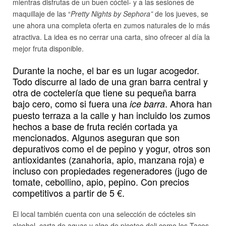
mientras disfrutas de un buen cóctel- y a las sesiones de
maquillaje de las “
Pretty Nights by Sephora”
de los jueves, se
une ahora una completa oferta en zumos naturales de lo más
atractiva. La idea es no cerrar una carta, sino ofrecer al día la
mejor fruta disponible.
Durante la noche, el bar es un lugar acogedor.
Todo discurre al lado de una gran barra central y
otra de coctelería que tiene su pequeña barra
bajo cero, como si fuera una
. Ahora han
ice barra
puesto terraza a la calle y han incluido los zumos
hechos a base de fruta recién cortada ya
mencionados. Algunos aseguran que son
depurativos como el de pepino y yogur, otros son
antioxidantes (zanahoria, apio, manzana roja) e
incluso con propiedades regeneradores (jugo de
tomate, cebollino, apio, pepino. Con precios
competitivos a partir de 5 €.
El local también cuenta con una selección de cócteles sin
alcohol, carta de aguas y algo de picoteo deli como los Tacos