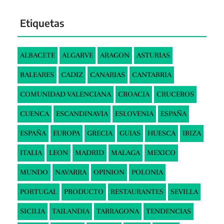
Etiquetas
ALBACETE
ALGARVE
ARAGON
ASTURIAS
BALEARES
CADIZ
CANARIAS
CANTABRIA
COMUNIDAD VALENCIANA
CROACIA
CRUCEROS
CUENCA
ESCANDINAVIA
ESLOVENIA
ESPAÑA
ESPAÑA
EUROPA
GRECIA
GUIAS
HUESCA
IBIZA
ITALIA
LEON
MADRID
MALAGA
MEXICO
MUNDO
NAVARRA
OPINION
POLONIA
PORTUGAL
PRODUCTO
RESTAURANTES
SEVILLA
SICILIA
TAILANDIA
TARRAGONA
TENDENCIAS