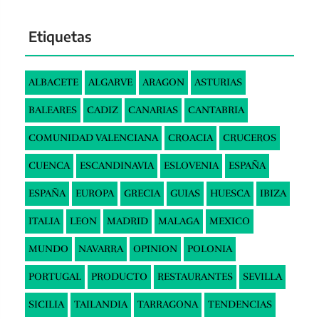
Etiquetas
ALBACETE
ALGARVE
ARAGON
ASTURIAS
BALEARES
CADIZ
CANARIAS
CANTABRIA
COMUNIDAD VALENCIANA
CROACIA
CRUCEROS
CUENCA
ESCANDINAVIA
ESLOVENIA
ESPAÑA
ESPAÑA
EUROPA
GRECIA
GUIAS
HUESCA
IBIZA
ITALIA
LEON
MADRID
MALAGA
MEXICO
MUNDO
NAVARRA
OPINION
POLONIA
PORTUGAL
PRODUCTO
RESTAURANTES
SEVILLA
SICILIA
TAILANDIA
TARRAGONA
TENDENCIAS