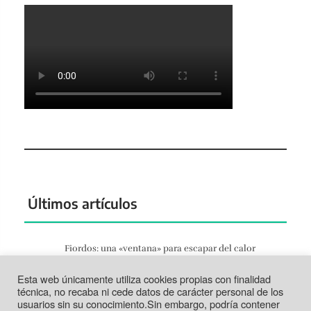
Últimos artículos
Fiordos: una «ventana» para escapar del calor
Jun 27, 2026
Esta web únicamente utiliza cookies propias con finalidad
Tortosa: la vida según el Ebro
técnica, no recaba ni cede datos de carácter personal de los
Jun 21, 2026
usuarios sin su conocimiento.Sin embargo, podría contener