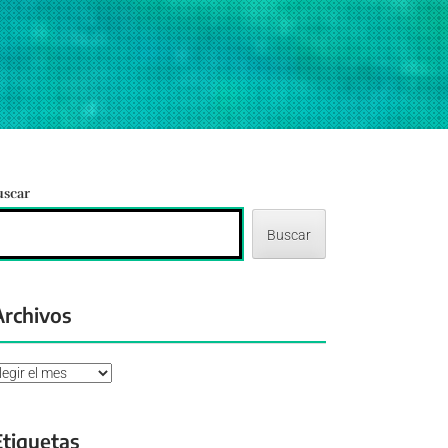
uscar
Buscar
Archivos
chivos
Etiquetas