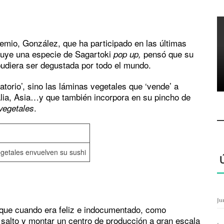
remio, González, que ha participado en las últimas
ruye una especie de Sagartoki
pensó que su
pop up,
pudiera ser degustada por todo el mundo.
ratorio’, sino las láminas vegetales que ‘vende’ a
lia, Asia…y que también incorpora en su pincho de
.
vegetales
getales envuelven su sushi
Ju
ue cuando era feliz e indocumentado, como
salto y montar un centro de producción a gran escala