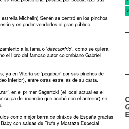
V
 estrella Michelin) Senén se centró en los pinchos
esón y en poder venderlos al gran público.
zamiento a la fama o ‘
‘, como se quiera,
descubrirlo
mo el libro del famoso autor colombiano Gabriel
, ya en Vitoria se ‘pegaban’ por sus pinchos de
deo inferior), entre otras estrellas de su carta.
, en el primer Sagartoki (el local actual es el
zar’
culpa del incendio que acabó con el anterior) se
.
n
G
E
ítulos como mejor barra de pintxos de España gracias
lla Baby con salsas de Trufa y Mostaza Especial