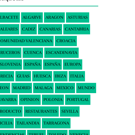
LBACETE
ALGARVE
ARAGON
ASTURIAS
ALEARES
CADIZ
CANARIAS
CANTABRIA
COMUNIDAD VALENCIANA
CROACIA
CRUCEROS
CUENCA
ESCANDINAVIA
SLOVENIA
ESPAÑA
ESPAÑA
EUROPA
RECIA
GUIAS
HUESCA
IBIZA
ITALIA
LEON
MADRID
MALAGA
MEXICO
MUNDO
AVARRA
OPINION
POLONIA
PORTUGAL
PRODUCTO
RESTAURANTES
SEVILLA
ICILIA
TAILANDIA
TARRAGONA
ENDENCIAS
TERUEL
TOLEDO
VENECIA