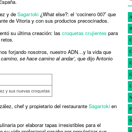
 España.
ez y de
Sagartoki
¿What else?: el ‘cocinero 007’ que
A
nte de Vitoria y con sus productos precocinados.
B
ntó su última creación: las
croquetas crujientes
para
retos.
amos forjando nosotros, nuestro ADN…y la vida que
que dijo Antonio
camino, se hace camino al andar’,
E
G
ez y sus nuevas croquetas
N
ález, chef y propietario del restaurante
Sagartoki
en
S
aria por elaborar tapas irresistibles para el
de su vida profesional pasaba por popularizar sus
T