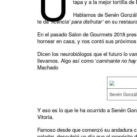
U
tapa y a la mejor tortilla de
Hablamos de Senén Gonzál
te da
en su restaura
‘licencia’ para disfrutar’
En el pasado Salon de Gourmets 2018 prese
hornear en casa, y nos contó sus próximos 
Dicen los neurobiólogos que el futuro lo v
llevamos. Algo así como ‘
caminante no hay 
Machado
Senén Gonzál
Y eso es lo que le ha ocurrido a Senén Gonz
Vitoria.
Famoso desde que comenzó su andadura culin
paladar, descubrió un día que el propósito 