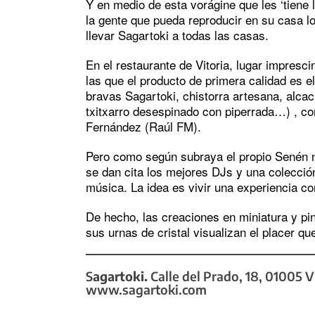
Y en medio de esta vorágine que les ‘tiene l
la gente que pueda reproducir en su casa l
llevar Sagartoki a todas las casas.
En el restaurante de Vitoria, lugar impresci
las que el producto de primera calidad es e
bravas Sagartoki, chistorra artesana, alca
txitxarro desespinado con piperrada…) , con
Fernández (Raúl FM).
Pero como según subraya el propio Senén no
se dan cita los mejores DJs y una colección
música. La idea es vivir una experiencia co
De hecho, las creaciones en miniatura y p
sus urnas de cristal visualizan el placer qu
S
agartoki.
Calle del Prado, 18, 01005 Vi
www.sagartoki.com