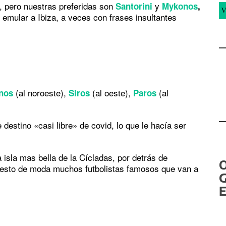
, pero nuestras preferidas son
y
Santorini
Mykonos
,
V
 emular a Ibiza, a veces con frases insultantes
(al noroeste),
(al oeste),
(al
nos
Siros
Paros
destino «casi libre» de covid, lo que le hacía ser
isla mas bella de la Cícladas, por detrás de
uesto de moda muchos futbolistas famosos que van a
G
E