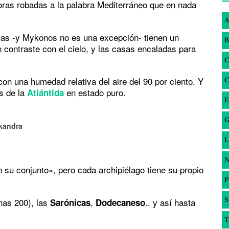
ras robadas a la palabra Mediterráneo que en nada
A
slas -y Mykonos no es una excepción- tienen un
B
 contraste con el cielo, y las casas encaladas para
on una humedad relativa del aire del 90 por ciento. Y
os de la
en estado puro.
Atlántida
E
G
vkandra
N
 su conjunto», pero cada archipiélago tiene su propio
S
unas 200), las
,
.. y así hasta
Sarónicas
Dodecaneso
T