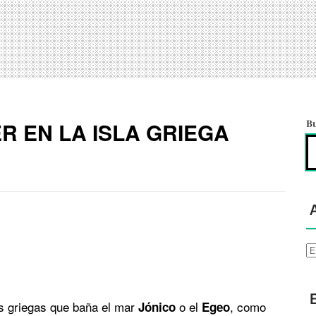
 EN LA ISLA GRIEGA
B
Ar
as griegas que baña el mar
o el
, como
Jónico
Egeo