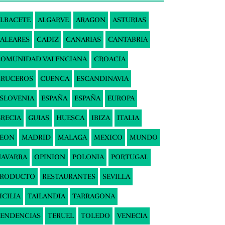
LBACETE
ALGARVE
ARAGON
ASTURIAS
ALEARES
CADIZ
CANARIAS
CANTABRIA
COMUNIDAD VALENCIANA
CROACIA
CRUCEROS
CUENCA
ESCANDINAVIA
SLOVENIA
ESPAÑA
ESPAÑA
EUROPA
RECIA
GUIAS
HUESCA
IBIZA
ITALIA
LEON
MADRID
MALAGA
MEXICO
MUNDO
AVARRA
OPINION
POLONIA
PORTUGAL
PRODUCTO
RESTAURANTES
SEVILLA
ICILIA
TAILANDIA
TARRAGONA
ENDENCIAS
TERUEL
TOLEDO
VENECIA