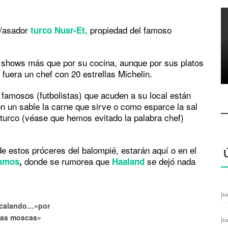
/asador
propiedad del famoso
turco Nusr-Et,
shows más que por su cocina, aunque por sus platos
fuera un chef con 20 estrellas Michelin.
famosos (futbolistas) que acuden a su local están
on un sable la carne que sirve o como esparce la sal
 turco (véase que hemos evitado la palabra chef)
e estos próceres del balompié, estarán aquí o en el
donde se rumorea que
se dejó nada
mmos
,
Haaland
Ju
calando…»por
 las moscas»
Ju