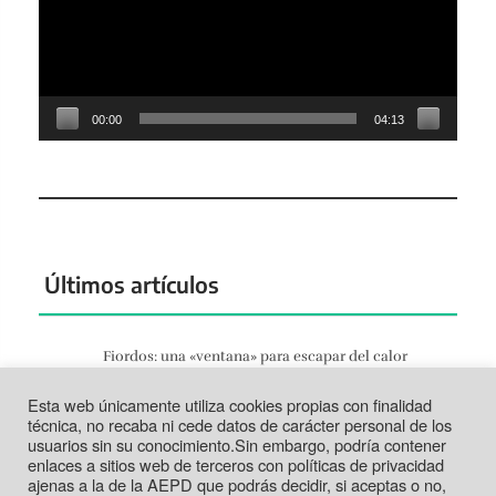
00:00
04:13
Últimos artículos
Fiordos: una «ventana» para escapar del calor
Jun 27, 2026
Esta web únicamente utiliza cookies propias con finalidad
Tortosa: la vida según el Ebro
técnica, no recaba ni cede datos de carácter personal de los
Jun 21, 2026
usuarios sin su conocimiento.Sin embargo, podría contener
enlaces a sitios web de terceros con políticas de privacidad
Tabarca: más que un trozo de piedra
ajenas a la de la AEPD que podrás decidir, si aceptas o no,
Jun 14, 2026