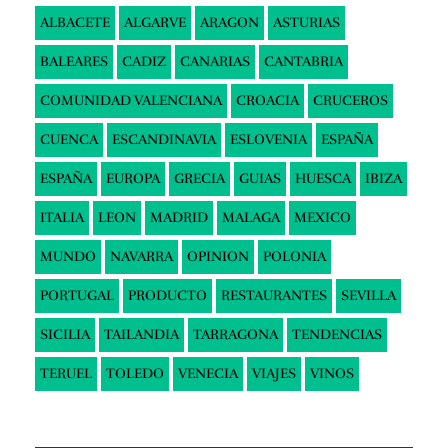
ALBACETE
ALGARVE
ARAGON
ASTURIAS
BALEARES
CADIZ
CANARIAS
CANTABRIA
COMUNIDAD VALENCIANA
CROACIA
CRUCEROS
CUENCA
ESCANDINAVIA
ESLOVENIA
ESPAÑA
ESPAÑA
EUROPA
GRECIA
GUIAS
HUESCA
IBIZA
ITALIA
LEON
MADRID
MALAGA
MEXICO
MUNDO
NAVARRA
OPINION
POLONIA
PORTUGAL
PRODUCTO
RESTAURANTES
SEVILLA
SICILIA
TAILANDIA
TARRAGONA
TENDENCIAS
TERUEL
TOLEDO
VENECIA
VIAJES
VINOS