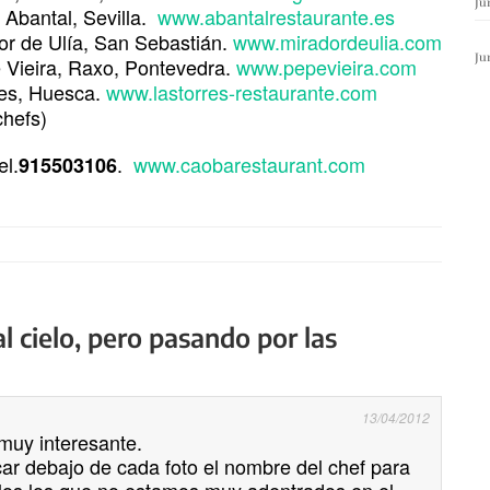
Ju
, Abantal, Sevilla.
www.abantalrestaurante.es
dor de Ulía, San Sebastián.
www.miradordeulia.com
Ju
 Vieira, Raxo, Pontevedra.
www.pepevieira.com
res, Huesca.
www.lastorres-restaurante.com
chefs)
el.
.
www.caobarestaurant.com
915503106
 cielo, pero pasando por las
13/04/2012
muy interesante.
car debajo de cada foto el nombre del chef para
rlos los que no estamos muy adentrados en el