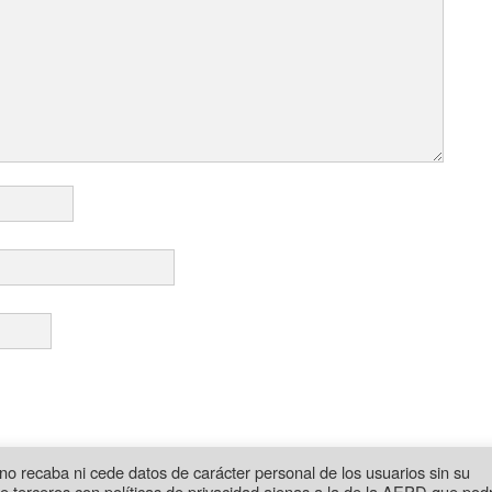
 no recaba ni cede datos de carácter personal de los usuarios sin su
e terceros con políticas de privacidad ajenas a la de la AEPD que pod