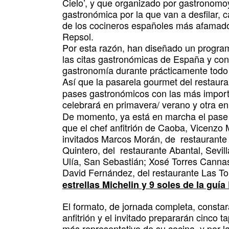
Cielo’, y que organizado por gastronomo
gastronómica por la que van a desfilar, 
de los cocineros españoles más afamados
Repsol.
Por esta razón, han diseñado un progra
las citas gastronómicas de España y conv
gastronomía durante prácticamente todo 
Así que
la pasarela gourmet del restaur
pases gastronómicos con las más import
celebrará en primavera/ verano y otra en
De momento, ya está en marcha el pase d
que el chef anfitrión de Caoba, Vicenzo
invitados Marcos Morán, de restaurante
Quintero, del restaurante Abantal, Sevil
Ulía, San Sebastián; Xosé Torres Cannas
David Fernández, del restaurante Las To
estrellas Michelin y 9 soles de la guía
El formato, de jornada completa, consta
anfitrión y el invitado prepararán cinco 
más representativo de su cocina, y por l