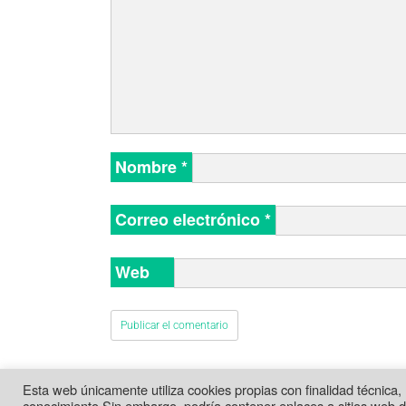
Nombre
*
Correo electrónico
*
Web
Esta web únicamente utiliza cookies propias con finalidad técnica,
conocimiento.Sin embargo, podría contener enlaces a sitios web d