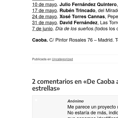
10 de mayo
.
Julio Fernández Quintero
17 de mayo
.
, del Mira
Rubén Trincado
24 de mayo
.
, Pepe
Xosé Torres Cannas
31 de mayo
.
, Las Tor
David Fernández
7 de junio
.
.(todos los 
Día de los sueños
C/ Pintor Rosales 76 – Madrid. T
Caoba.
Publicada en
Uncategorized
2 comentarios en «De Caoba al
estrellas»
Anónimo
Me parece un proyecto 
No estaría de más, indi
que sepamos identifica