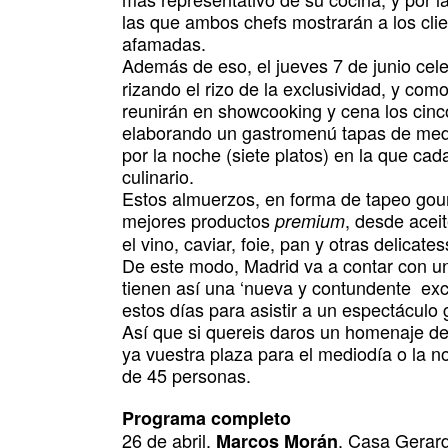
las que ambos chefs mostrarán a los cli
afamadas.
Además de eso, el jueves 7 de junio cel
rizando el rizo de la exclusividad, y com
reunirán en showcooking y cena los cinco
elaborando un gastromenú tapas de medi
por la noche (siete platos) en la que ca
culinario.
Estos almuerzos, en forma de tapeo gou
mejores productos
, desde acei
premium
el vino, caviar, foie, pan y otras delicat
De este modo, Madrid va a contar con un
tienen así una ‘nueva y contundente excu
estos días para asistir a un espectáculo 
Así que si quereis daros un homenaje de
ya vuestra plaza para el mediodía o la
de 45 personas.
Programa completo
26 de abril
.
, Casa Gerard
Marcos Morán