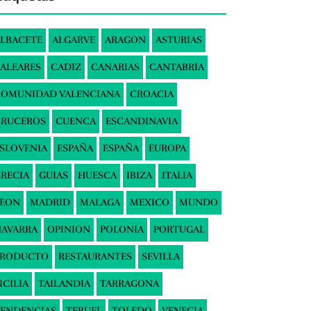
LBACETE
ALGARVE
ARAGON
ASTURIAS
ALEARES
CADIZ
CANARIAS
CANTABRIA
COMUNIDAD VALENCIANA
CROACIA
CRUCEROS
CUENCA
ESCANDINAVIA
SLOVENIA
ESPAÑA
ESPAÑA
EUROPA
RECIA
GUIAS
HUESCA
IBIZA
ITALIA
LEON
MADRID
MALAGA
MEXICO
MUNDO
AVARRA
OPINION
POLONIA
PORTUGAL
PRODUCTO
RESTAURANTES
SEVILLA
ICILIA
TAILANDIA
TARRAGONA
ENDENCIAS
TERUEL
TOLEDO
VENECIA