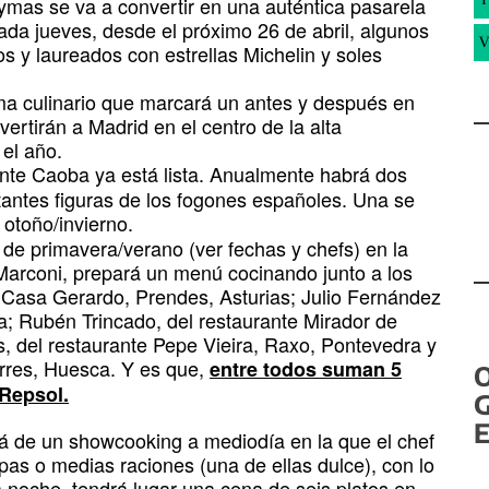
ymas se va a convertir en una auténtica pasarela
cada jueves, desde el próximo 26 de abril, algunos
V
 y laureados con estrellas Michelin y soles
ma culinario que marcará un antes y después en
ertirán a Madrid en el centro de la alta
el año.
ante Caoba ya está lista. Anualmente habrá dos
antes figuras de los fogones españoles. Una se
 otoño/invierno.
e primavera/verano (ver fechas y chefs) en la
 Marconi, prepará un menú cocinando junto a los
 Casa Gerardo, Prendes, Asturias; Julio Fernández
la; Rubén Trincado, del restaurante Mirador de
, del restaurante Pepe Vieira, Raxo, Pontevedra y
rres, Huesca. Y es que,
entre todos suman 5
 Repsol.
G
E
rá de un showcooking a mediodía en la que el chef
tapas o medias raciones (una de ellas dulce), con lo
a noche, tendrá lugar una cena de seis platos en