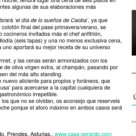
entes algunas de sus elaboraciones más
ebrará
, ya que
‘el día de lo sueños de Caoba’
o colofón final del pase primavera/verano, se
 cocineros invitados más el chef anfitrión,
odía (seis tapas) y una no menos exclusiva cena,
da uno aportará su mejor receta de su universo
rmet, y las cenas serán armonizados con los
te de oliva virgen extra, al champán, pasando por
essen del más alto standing.
 nuevo aliciente para propios y foráneos, que
sa’ para acercarse a la capital cualquiera de
gastronómico irrepetible.
 los que no se olvidan, os aconsejo que reserveis
 noche porque el aforo máximo en ambos casos será
Ju
o, Prendes, Asturias..
www.casa-gerardo.com