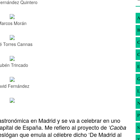
Fernández Quintero
A
Marcos Morán
B
é Torres Cannas
ubén Trincado
E
G
vid Fernández
N
astronómica en Madrid y se va a celebrar en uno
apital de España. Me refiero al proyecto de
‘Caoba
S
 eslógan que emula al célebre dicho ‘De Madrid al
T