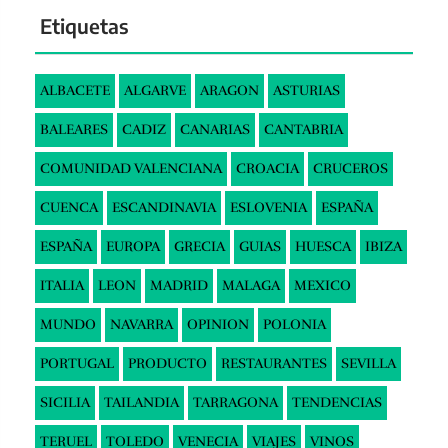
Etiquetas
ALBACETE
ALGARVE
ARAGON
ASTURIAS
BALEARES
CADIZ
CANARIAS
CANTABRIA
COMUNIDAD VALENCIANA
CROACIA
CRUCEROS
CUENCA
ESCANDINAVIA
ESLOVENIA
ESPAÑA
ESPAÑA
EUROPA
GRECIA
GUIAS
HUESCA
IBIZA
ITALIA
LEON
MADRID
MALAGA
MEXICO
MUNDO
NAVARRA
OPINION
POLONIA
PORTUGAL
PRODUCTO
RESTAURANTES
SEVILLA
SICILIA
TAILANDIA
TARRAGONA
TENDENCIAS
TERUEL
TOLEDO
VENECIA
VIAJES
VINOS