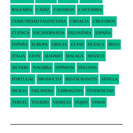
BALEARES
CADIZ
CANARIAS
CANTABRIA
COMUNIDAD VALENCIANA
CROACIA
CRUCEROS
CUENCA
ESCANDINAVIA
ESLOVENIA
ESPAÑA
ESPAÑA
EUROPA
GRECIA
GUIAS
HUESCA
IBIZA
ITALIA
LEON
MADRID
MALAGA
MEXICO
MUNDO
NAVARRA
OPINION
POLONIA
PORTUGAL
PRODUCTO
RESTAURANTES
SEVILLA
SICILIA
TAILANDIA
TARRAGONA
TENDENCIAS
TERUEL
TOLEDO
VENECIA
VIAJES
VINOS