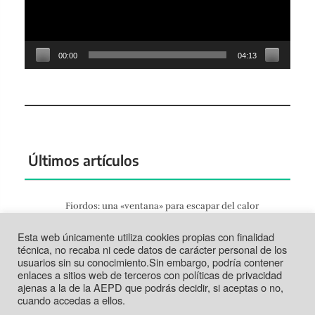
00:00
04:13
Últimos artículos
Fiordos: una «ventana» para escapar del calor
Jun 27, 2026
Esta web únicamente utiliza cookies propias con finalidad
Tortosa: la vida según el Ebro
técnica, no recaba ni cede datos de carácter personal de los
Jun 21, 2026
usuarios sin su conocimiento.Sin embargo, podría contener
enlaces a sitios web de terceros con políticas de privacidad
Tabarca: más que un trozo de piedra
ajenas a la de la AEPD que podrás decidir, si aceptas o no,
Jun 14, 2026
cuando accedas a ellos.
.